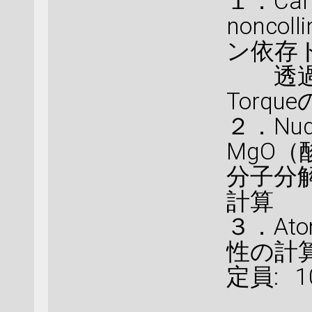
１．Ca
nonco
ン依存
透過係数
Torq
２．Nud
MgO（
分子分
計算
３．Ato
性の計算
定員: 