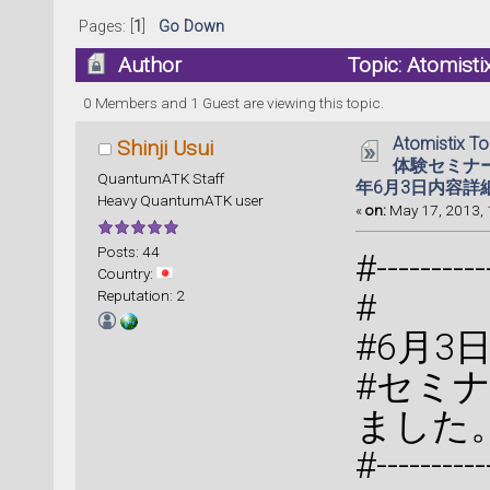
Pages: [
1
]
Go Down
Author
Topic: Atomi
す【2013年6月3日内容詳細投稿】 (Read 5011
0 Members and 1 Guest are viewing this topic.
Atomistix T
Shinji Usui
体験セミナー
QuantumATK Staff
年6月3日内容詳
Heavy QuantumATK user
«
on:
May 17, 2013, 
Posts: 44
#-----------
Country:
Reputation: 2
#
#6月3
#セミ
ました
#-----------