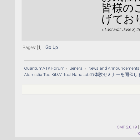
皆様の
げてお
«
Last Edit: June 3, 2
Pages: [
1
]
Go Up
QuantumATK Forum
»
General
»
News and Announcements
Atomistix ToolKit&Virtual NanoLabの体験セミナ
SMF 2.0.19
|