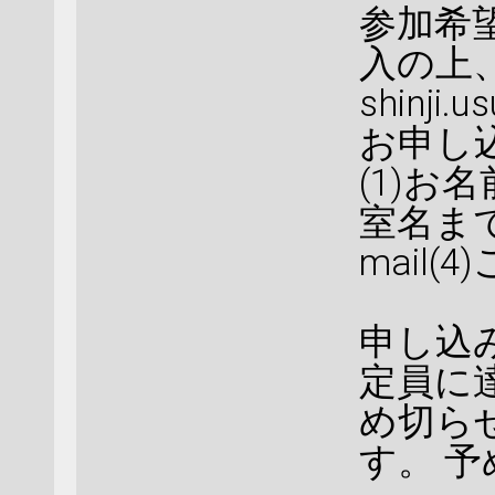
参加希望
入の上
shinji.
お申し
(1)お
室名まで
mail(
申し込み
定員に
め切ら
す。 