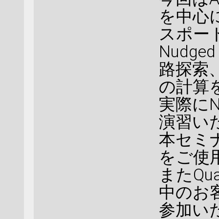
を中心にN
スポー
Nudge
路探索、
の計算
実際にN
演習い
本セミナ
をご使
またQu
中のお
参加い