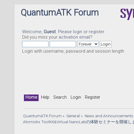
QuantumATK Forum
Welcome,
Guest
. Please
login
or
register
.
Did you miss your
activation email
?
Login with username, password and session length
Home
Help
Search
Login
Register
QuantumATK Forum
»
General
»
News and Announcements
Atomistix ToolKit&Virtual NanoLabの体験セミナ